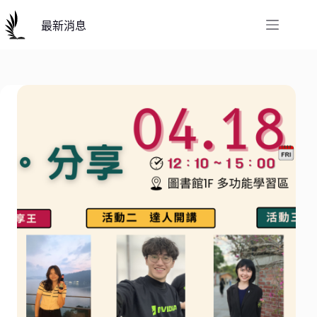
跳
至
最新消息
主
要
內
容