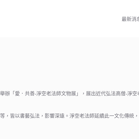
最新消
舉辦「愛．共善-淨空老法師文物展」，展出近代弘法高僧-淨
素等，皆以書藝弘法，影響深遠。淨空老法師延續此一文化傳統