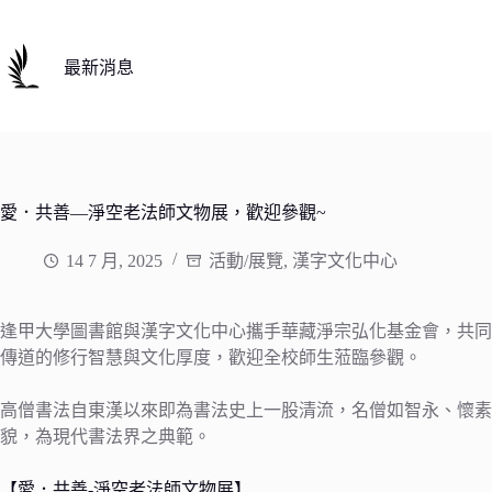
跳
至
主
最新消息
要
內
容
愛．共善—淨空老法師文物展，歡迎參觀~
14 7 月, 2025
活動/展覽
,
漢字文化中心
逢甲大學圖書館與漢字文化中心攜手華藏淨宗弘化基金會，共同
傳道的修行智慧與文化厚度，歡迎全校師生蒞臨參觀。
高僧書法自東漢以來即為書法史上一股清流，名僧如智永、懷
貌，為現代書法界之典範。
【愛．共善-淨空老法師文物展】