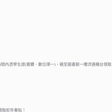
時間內憑學生證(實體、數位擇一)，親至圖書館一樓流通櫃台領
領取蛇年春貼！