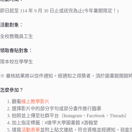
即日起至 114 年 9 月 30 日止或送完為止(今年暑期限定！)
活動對象：
全校教職員工生
領取春貼對象：
限本校在學學生
※ 審核結果將以信件通知。經通知之得獎者，須於圖書館開館
怎麼參加？
觀看
線上教學影片
選擇影片中的部分字句或部分畫作進行臨摹
拍照並上傳至社群平台（Instagram、Facebook、Threads）
加上指定標籤：#逢甲大學圖書館 #游翰堂
填寫
活動表單
並附上貼文連結，符合資格並經通知，就能