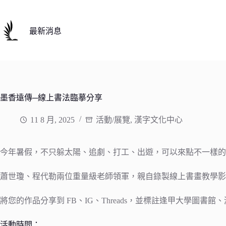
跳
至
主
最新消息
要
內
容
墨香遠傳─線上書法臨摹分享
11 8 月, 2025
活動/展覽
,
漢字文化中心
今年暑假，不只躲太陽、追劇、打工、出遊，可以來點不一樣的
蕭世瓊、程代勒兩位重量級老師領軍，親自錄製線上書畫教學影
將您的作品分享到 FB、IG、Threads，並標註逢甲大學
活動時間：