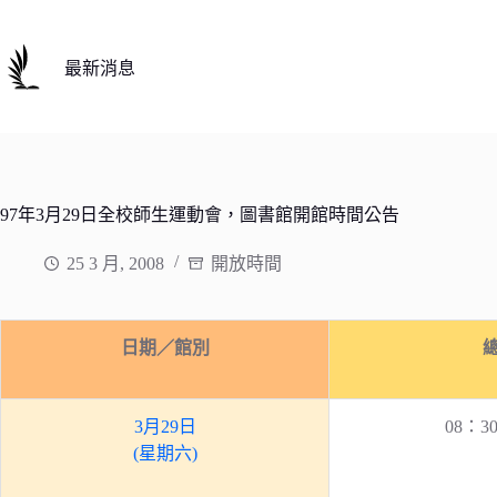
跳
至
主
最新消息
要
內
容
97年3月29日全校師生運動會，圖書館開館時間公告
25 3 月, 2008
開放時間
日期／館別
3月29日
08：30
(星期六)