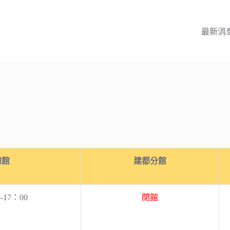
最新消
總館
建都分館
-17：00
閉館