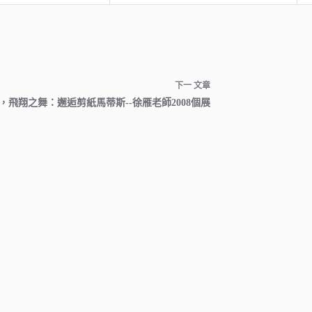
下一
文章
，飛翔之舞：邂逅剪紙馬蒂斯--徐雁老師2008個展