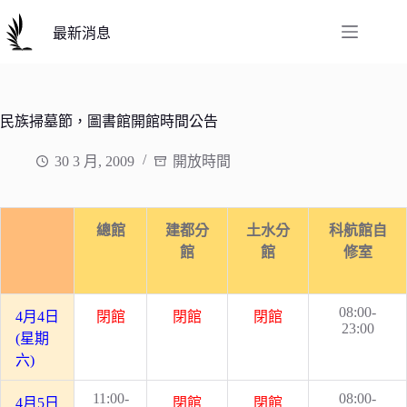
跳
至
最新消息
主
要
內
容
民族掃墓節，圖書館開館時間公告
30 3 月, 2009
開放時間
總館
建都分
土水分
科航館自
館
館
修室
08:00-
4
月4日
閉館
閉館
閉館
23:00
(星期
六)
11:00-
08:00-
4
月5日
閉館
閉館