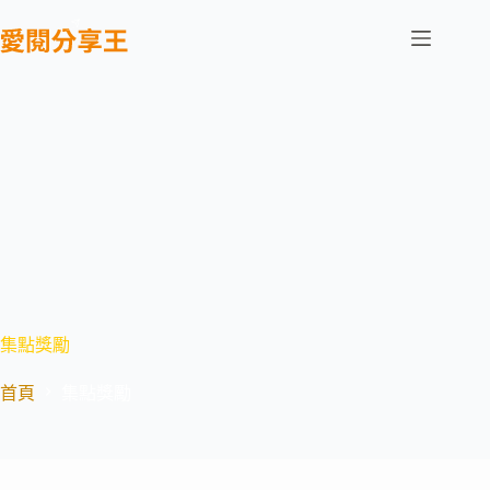
跳
至
主
要
內
容
集點獎勵
首頁
集點獎勵