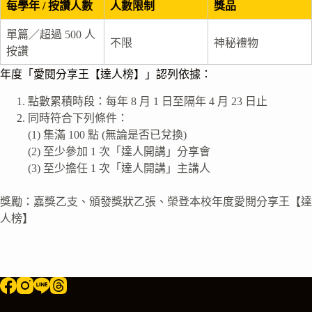
每學年 / 按讚人數
人數限制
獎品
單篇／超過 500 人
不限
神秘禮物
按讚
年度「愛閱分享王【達人榜】」認列依據：
點數累積時段：每年 8 月 1 日至隔年 4 月 23 日止
同時符合下列條件：
(1) 集滿 100 點 (無論是否已兌換)
(2) 至少參加 1 次「達人開講」分享會
(3) 至少擔任 1 次「達人開講」主講人
獎勵：嘉獎乙支、頒發獎狀乙張、榮登本校年度愛閱分享王【達
人榜】