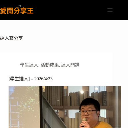
跳
至
主
要
內
容
達人寫分享
學生達人
,
活動成果
,
達人開講
[學生達人] – 2026/4/23