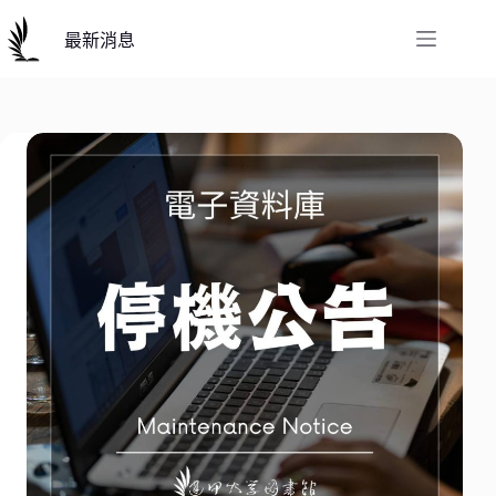
跳
至
最新消息
主
要
內
容