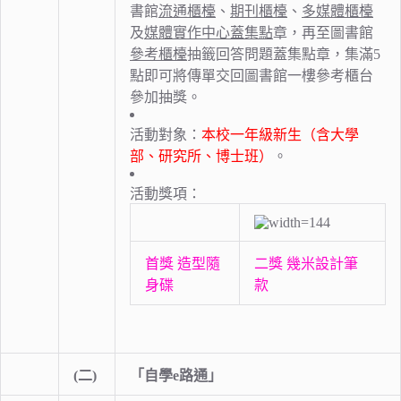
書館
流通櫃檯
、
期刊櫃檯
、
多媒體櫃檯
及
媒體實作中心蓋集點
章，再至圖書館
參考櫃檯
抽籤回答問題蓋集點章，集滿5
點即可將傳單交回圖書館一樓參考櫃台
參加抽獎。
活動對象：
本校一年級新生（含大學
部、研究所、博士班）
。
活動獎項：
首獎 造型隨
二獎 幾米設計筆
身碟
款
(二)
「自學
e
路通」