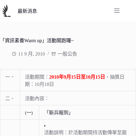
跳
至
最新消息
主
要
內
容
「資訊素養Warm up」活動開跑囉~
11 9 月, 2010
一般公告
一、
活動期間：
2010
年9月15日至10月15日
，抽獎日
期：10月18日
二、
活動內容：
(一)
「新兵報到」
活動說明：於活動期間持活動傳單至圖