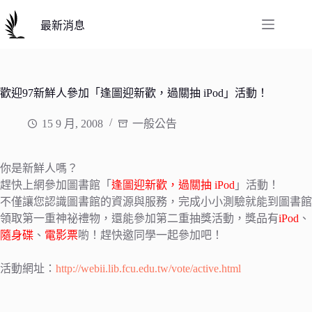
跳
至
最新消息
主
要
內
容
歡迎97新鮮人參加「逢圖迎新歡，過關抽 iPod」活動！
15 9 月, 2008
一般公告
你是新鮮人嗎？
趕快上網參加圖書館「
逢圖迎新歡，過關抽 iPod
」活動！
不僅讓您認識圖書館的資源與服務，完成小小測驗就能到圖書館
領取第一重神祕禮物，還能參加第二重抽獎活動，獎品有
iPod
、
隨身碟
、
電影票
喲！趕快邀同學一起參加吧！
活動網址：
http://webii.lib.fcu.edu.tw/vote/active.html