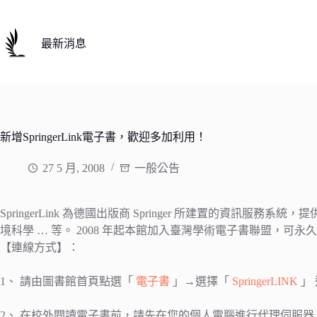
跳
至
主
最新消息
要
內
容
新增SpringerLink電子書，歡迎多加利用！
27 5 月, 2008
一般公告
SpringerLink 為德國出版商 Springer 所建置
境科學 … 等。 2008 年起本館加入臺灣學術電子書聯盟，可永久使用
【連線方式】：
1、 請由圖書館首頁點選「
電子書
」→選擇「
SpringerLINK
」
2、 在校外閱讀電子書前，請先在您的個人電腦進行代理伺服器