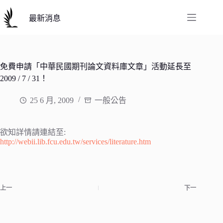
跳
至
最新消息
主
要
內
容
免費申請「中華民國期刊論文資料庫文章」活動延長至
2009 / 7 / 31！
25 6 月, 2009
一般公告
欲知詳情請連結至:
http://webii.lib.fcu.edu.tw/services/literature.htm
上一
下一