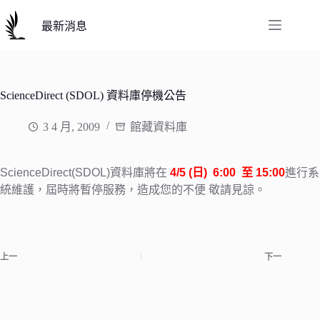
跳
至
最新消息
主
要
內
容
ScienceDirect (SDOL) 資料庫停機公告
3 4 月, 2009
館藏資料庫
資料庫將在
日
至
進行系
ScienceDirect(SDOL)
4/5 (
) 6:00
15:00
統維護，
屆時將暫停服務，造成您的不便
敬請見諒。
上一
下一