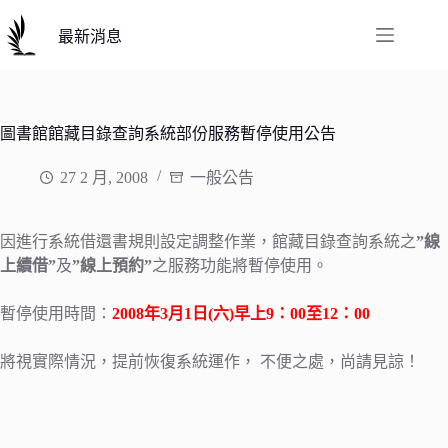
跳
至
最新消息
主
要
內
容
圖書館館藏目錄查詢系統部份服務暫停使用公告
27 2 月, 2008
一般公告
因進行系統借還書規則設定調整作業，館藏目錄查詢系統之
”線
上續借”
及
”線上預約”
之服務功能將暫停使用。
暫停使用時間：
2008年3月1日(六)早上9：00至12：00
將視實際情況，提前恢復系統運作， 不便之處，尚請見諒！