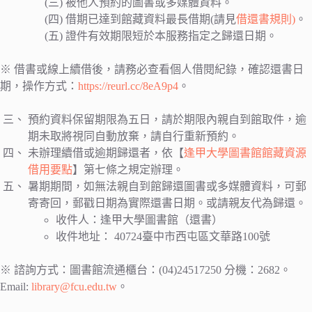
被他人預約的圖書或多媒體資料。
借期已達到館藏資料最長借期(請見
借還書規則)
。
證件有效期限短於本服務指定之歸還日期。
※ 借書或線上續借後，請務必查看個人借閱紀錄，確認還書日
期，操作方式：
https://reurl.cc/8eA9p4
。
預約資料保留期限為五日，請於期限內親自到館取件，逾
期未取將視同自動放棄，請自行重新預約。
未辦理續借或逾期歸還者，依【
逢甲大學圖書館館藏資源
借用要點
】第七條之規定辦理。
暑期期間，如無法親自到館歸還圖書或多媒體資料，可郵
寄寄回，郵戳日期為實際還書日期。或請親友代為歸還。
收件人：逢甲大學圖書館（還書）
收件地址： 40724臺中市西屯區文華路100號
※ 諮詢方式：圖書館流通櫃台：(04)24517250 分機：2682。
Email:
library@fcu.edu.tw
。