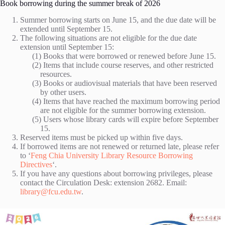
Book borrowing during the summer break of 2026
Summer borrowing starts on June 15, and the due date will be
extended until September 15.
The following situations are not eligible for the due date
extension until September 15:
Books that were borrowed or renewed before June 15.
Items that include course reserves, and other restricted
resources.
Books or audiovisual materials that have been reserved
by other users.
Items that have reached the maximum borrowing period
are not eligible for the summer borrowing extension.
Users whose library cards will expire before September
15.
Reserved items must be picked up within five days.
If borrowed items are not renewed or returned late, please refer
to ‘
Feng Chia University Library Resource Borrowing
Directives
‘.
If you have any questions about borrowing privileges, please
contact the Circulation Desk: extension 2682. Email:
library@fcu.edu.tw
.