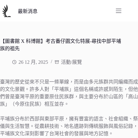
跳
至
最新消息
主
要
內
容
【圖書館 X 科博館】考古番仔園文化特展-尋找中部平埔
族的祖先
26 12 月, 2025
活動/展覽
臺灣的歷史從來不只是一條單線，而是由多元族群共同編織而成
的文化景觀。許多人對「平埔族」這個名稱或許感到陌生，但他
們曾是臺灣平原的重要原住民族群，與主要分布於山區的「高山
族」（今原住民族）相互並存。
平埔族分布於西部與東部平原，擁有豐富的語言、社會組織、祭
儀與生活智慧。從農耕技術、地名遺跡到傳統服飾與風俗記錄，
平埔族文化深刻影響了台灣社會的發展與地方記憶。