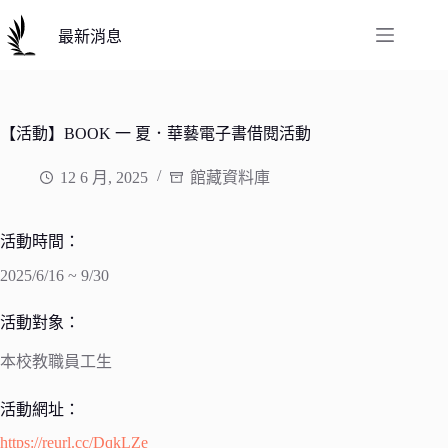
跳
至
最新消息
主
要
內
容
【活動】BOOK 一 夏．華藝電子書借閱活動
12 6 月, 2025
館藏資料庫
活動時間：
2025/6/16 ~ 9/30
活動對象：
本校教職員工生
活動網址：
https://reurl.cc/DqkLZe