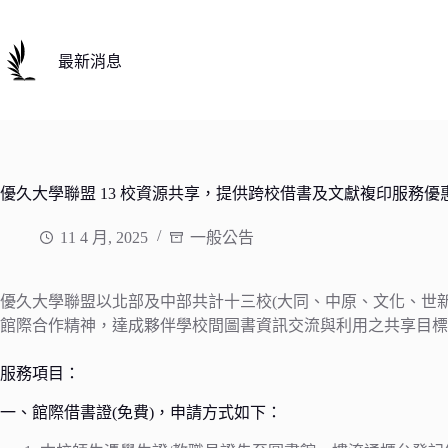
跳
至
主
最新消息
要
內
容
優久大學聯盟 13 校資源共享，提供跨校借書及文獻複印服務
11 4 月, 2025
一般公告
優久大學聯盟以北部及中部共計十三校(大同、中原、文化、世
館際合作精神，達成夥伴學校間圖書資訊交流與利用之共享目標
服務項目：
一、館際借書證(免費)，申請方式如下：