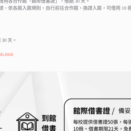
用各合作館「館際借書證」，借期 30 天。
，依各館入館規則，自行前往合作館，換證入館，可借用 10 冊
30 天。
dds.html