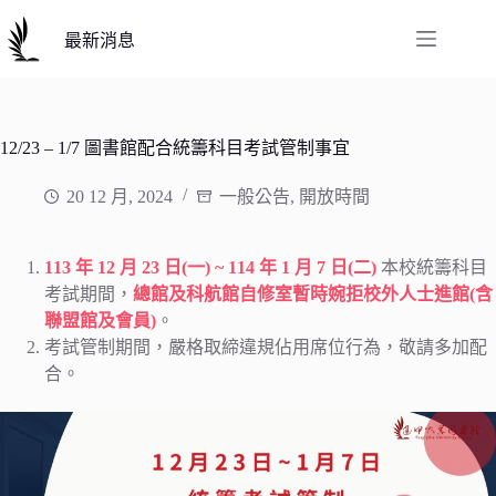
跳
至
最新消息
主
要
內
容
12/23 – 1/7 圖書館配合統籌科目考試管制事宜
20 12 月, 2024
一般公告
,
開放時間
113 年 12 月 23 日(一) ~ 114 年 1 月 7 日(二)
本校統籌科目
考試期間，
總館及科航館自修室暫時婉拒校外人士進館(含
聯盟館及會員)
。
考試管制期間，嚴格取締違規佔用席位行為，敬請多加配
合。