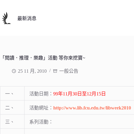
跳
至
主
最新消息
要
內
容
「閱讀．推理．樂趣」活動 等你來挖寶~
25 11 月, 2010
一般公告
一、
活動日期：
99年11月30日至12月15日
二、
活動網址：
http://www.lib.fcu.edu.tw/libweek2010
三、
系列活動：