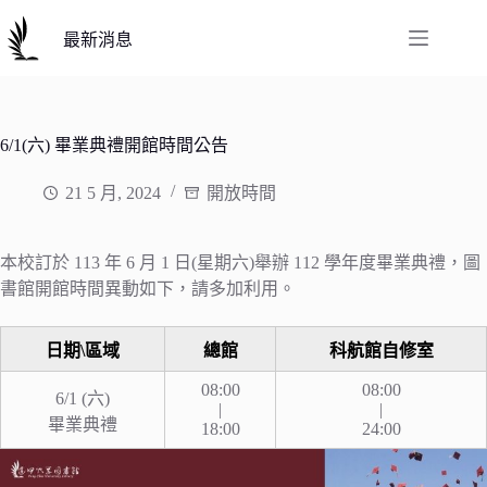
跳
至
最新消息
主
要
內
容
6/1(六) 畢業典禮開館時間公告
21 5 月, 2024
開放時間
本校訂於 113 年 6 月 1 日(星期六)舉辦 112 學年度畢業典禮，圖
書館開館時間異動如下，請多加利用。
日期\區域
總館
科航館自修室
08:00
08:00
6/1 (六)
|
|
畢業典禮
18:00
24:00