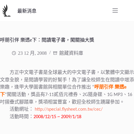
跳
至
最新消息
主
要
內
容
呼朋引伴 樂透e下：閱讀電子書，闖關抽大獎
23 12 月, 2008
館藏資料庫
方正中文電子書是全球最大的中文電子書，以繁體中文顯示
文章全貌，是閱讀學習的好幫手！為了讓全校師生在閱讀中增添
樂趣，逢甲大學圖書館與相關單位合作推出
呼朋引伴
樂透
“
e
下
闖關活動，獎品有
貳佰元禮券、
隨身碟、
、
”
7-11
2G
1G
MP3
16
吋摺疊式腳踏車，獎項相當豐富，歡迎全校師生踴躍參加。
活動網址：
http://special.flysheet.com.tw/cec/
活動時間：
2008/12/15
~ 2009/1/18