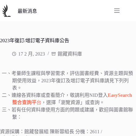
跳
至
最新消息
主
要
內
容
2023年復訂/增訂電子資料庫公告
17 2 月, 2023
館藏資料庫
一、考量師生課程與學習需求，評估圖書經費、資源主題與預
期使用效益，2023年復訂及增訂電子資料庫請見下列列
表。
二、連線各資料庫或查看簡介，敬請利用NID登入
EasySearch
整合查詢平
台
，選擇「瀏覽資源」或查詢。
三、若有任何資料庫使用方面的問題或建議，歡迎與圖書館聯
繫：
資源採購：館藏發展組 陳新蓉組長 分機：2611 /