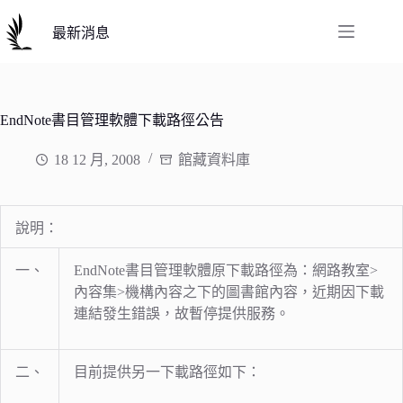
跳
至
最新消息
主
要
內
容
EndNote書目管理軟體下載路徑公告
18 12 月, 2008
館藏資料庫
說明：
一、
EndNote書目管理軟體原下載路徑為：網路教室>
內容集>機構內容之下的圖書館內容，近期因下載
連結發生錯誤，故暫停提供服務。
二、
目前提供另一下載路徑如下：