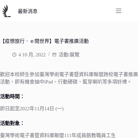
跳
至
最新消息
主
要
內
容
【疫想旅行．ｅ閱世界】電子書推廣活動
4 10 月, 2022
活動/展覽
歡迎本校師生參加臺灣學術電子書暨資料庫聯盟跨校電子書推廣
活動，即有機會抽中iPad、行動硬碟、藍芽喇叭等多項好禮。
活動時間：
即日起至2022年11月14日 (一)
活動對象：
臺灣學術電子書暨資料庫聯盟111年成員館教職員工生