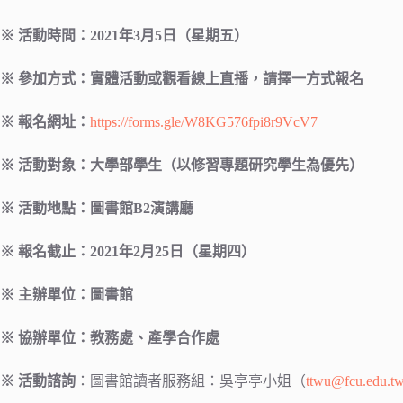
※
活動
時間：
2021
年
3
月
5
日（星期五）
※
參加方式：實體活動或觀看線上直播，請擇一方式報名
※
報名網址：
https://forms.gle/W8KG576fpi8r9VcV7
※
活動對象：大學部學生（以修習專題研究學生為優先）
※
活動地點：圖書館
B2
演講廳
※
報名截止：
2021
年
2
月
25
日（星期四）
※
主辦單位：圖書館
※
協辦單位：教務處、產學合作處
※ 活動諮詢
：圖書館讀者服務組：吳亭亭小姐（
ttwu@fcu.edu.t