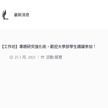
跳
至
主
最新消息
要
內
容
【工作坊】專題研究強化術，歡迎大學部學生踴躍參加！
25 1 月, 2021
活動/展覽