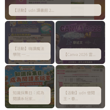
【活動】udn 讀書館 2
...
【活動】嗨讀魔法
學院 ─
...
【Canva 2026 雲
...
知識採集日：成為
【活動】udn 借閱
閱讀系玩家
...
王‧春
...