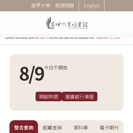
移
Corner
逢甲大學
常問問題
English
至
Menu
主
內
容
8
/
9
今日不開放
開館時間
圖書館行事曆
整合查詢
館藏查詢
資料庫
電子期刊