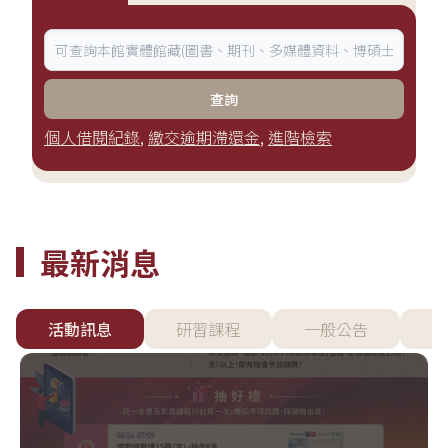
查詢
個人借閱紀錄
,
繳交逾期滯還金
,
進階檢索
最新消息
活動訊息
研習課程
一般公告
資