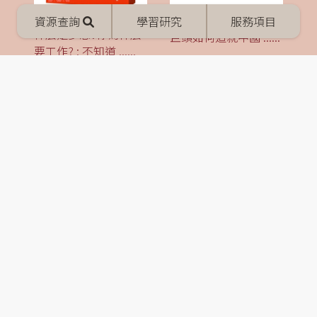
Mobile
蘋果在中國 : 美國科技
資源查詢
學習研究
服務項目
menu
什麼是夢想?你為什麼
巨頭如何造就中國
......
要工作? : 不知道
......
提升未來 : 可以.應該.
抱負 : 善用天賦, 成為
可能.不該,
......
舉足輕重的自己
......